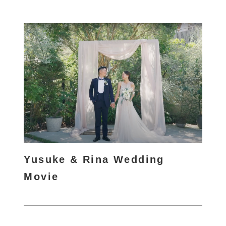
詳
し
く
Yusuke & Rina Wedding
Movie
さ
ら
に