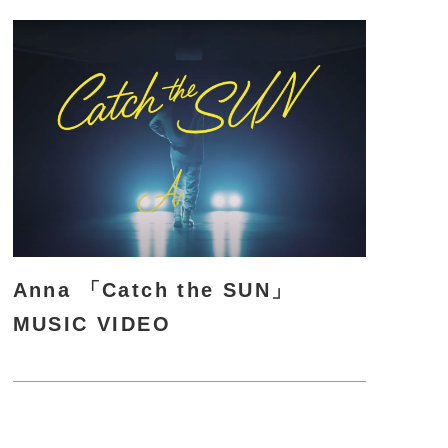
詳
し
く
Anna 「Catch the SUN」
MUSIC VIDEO
さ
ら
に
詳