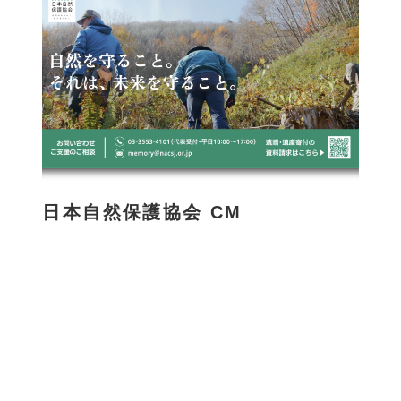
日本自然保護協会 CM
さ
ら
に
詳
し
く