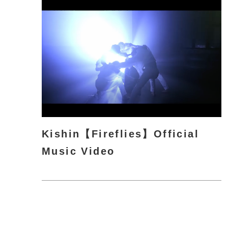
く
Kishin【Fireflies】Official
Music Video
さ
ら
に
詳
し