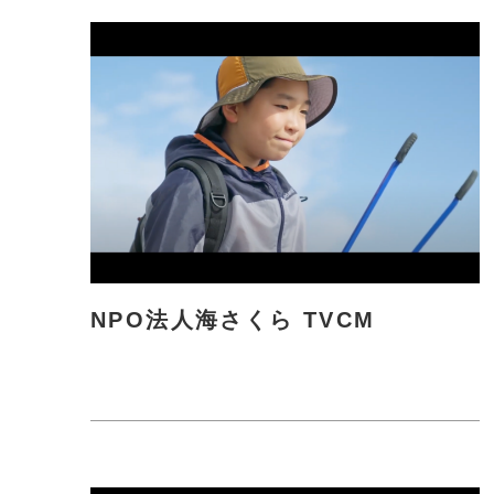
詳
し
く
NPO法人海さくら TVCM
さ
ら
に
詳
し