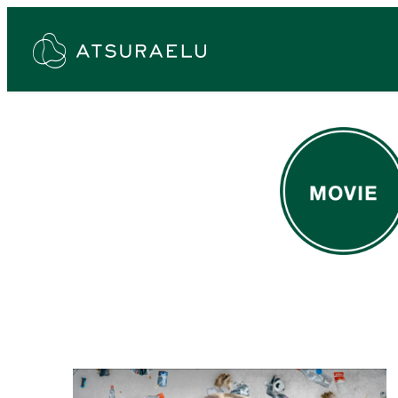
メ
イ
ン
コ
ン
テ
ン
ツ
へ
移
動