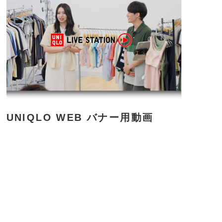
UNIQLO WEB バナー用動画
さ
ら
に
詳
し
く