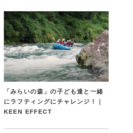
に
詳
し
く
「みらいの森」の子ども達と一緒
にラフティングにチャレンジ！｜
KEEN EFFECT
さ
ら