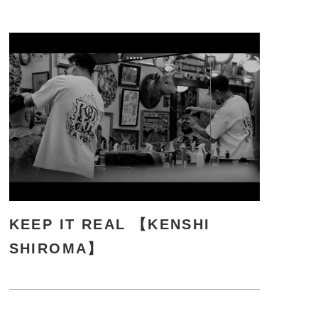
に
詳
し
く
KEEP IT REAL 【KENSHI
SHIROMA】
さ
ら
に