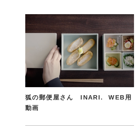
に
詳
し
く
狐の郵便屋さん INARI. WEB用
動画
さ
ら
に