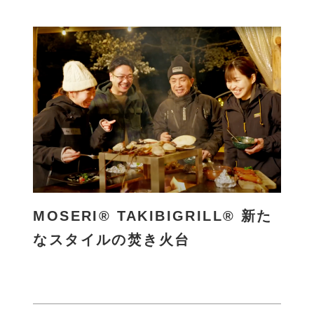
詳
し
く
MOSERI® TAKIBIGRILL® 新た
なスタイルの焚き火台
さ
ら
に