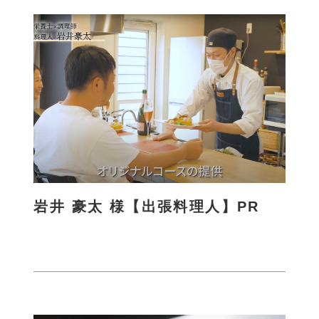
詳
し
く
岩井 豪太 様【出張料理人】PR
さ
ら
に
詳
し