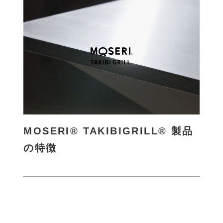
く
MOSERI® TAKIBIGRILL® 製品
の特徴
さ
ら
に
詳
し