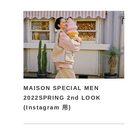
詳
し
く
MAISON SPECIAL MEN
2022SPRING 2nd LOOK
(Instagram 用)
さ
ら