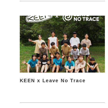
ら
に
詳
し
く
KEEN x Leave No Trace
さ
ら
に