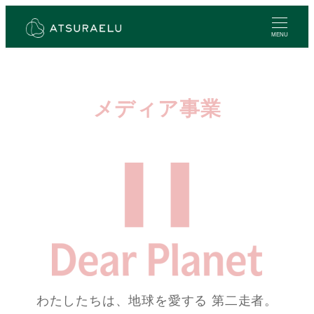
メ
イ
MENU
ン
コ
ン
メディア事業
テ
ン
ツ
へ
移
動
わたしたちは、地球を愛する 第二走者。